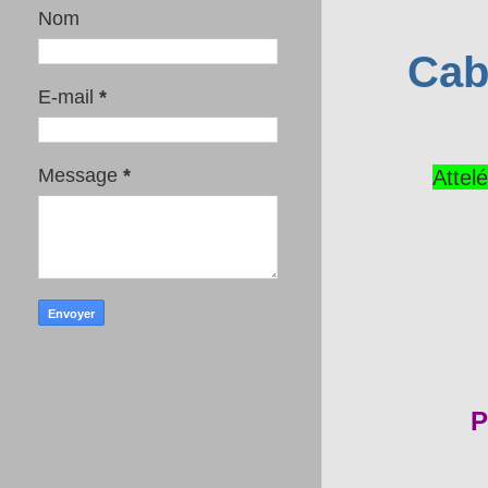
Nom
Cab
E-mail
*
Attel
Message
*
P