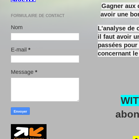
Gagner aux c
avoir une bo
FORMULAIRE DE CONTACT
Nom
L'analyse de 
il faut avoir
passées pour y
E-mail
*
concernant le
Message
*
WI
abon