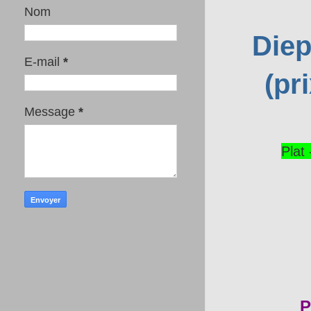
Nom
Diep
E-mail
*
(pr
Message
*
Plat
P