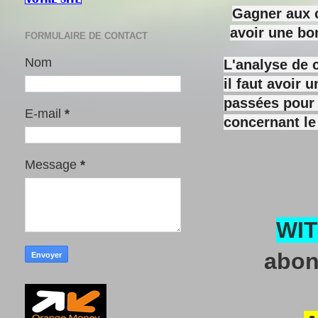
Gagner aux c
avoir une bo
FORMULAIRE DE CONTACT
Nom
L'analyse de 
il faut avoir
passées pour y
E-mail
*
concernant le
Message
*
WI
abon