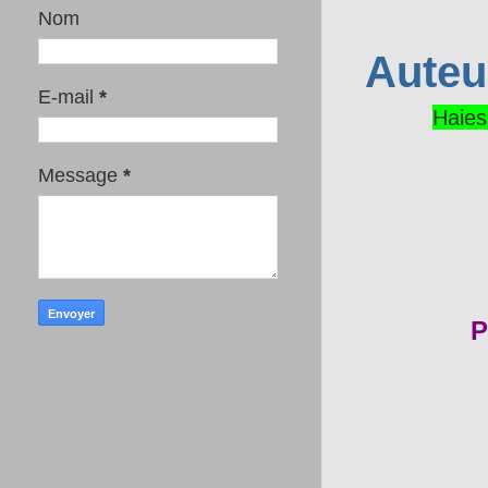
Nom
Auteui
E-mail
*
Haies
Message
*
P