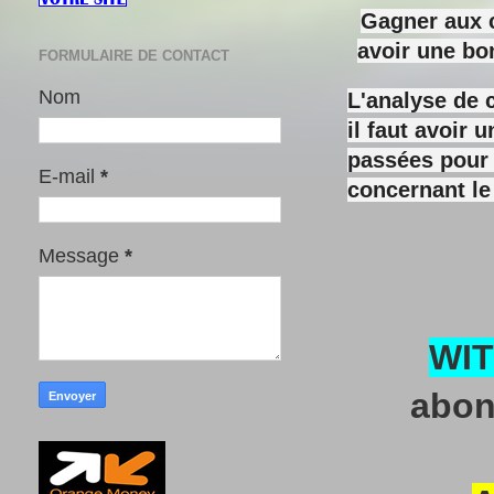
Gagner aux c
avoir une bo
FORMULAIRE DE CONTACT
Nom
L'analyse de 
il faut avoir
passées pour y
E-mail
*
concernant le
Message
*
WI
abon