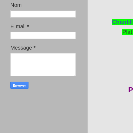
Nom
Chantill
E-mail
*
Plat
Message
*
P