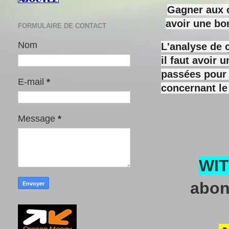
Gagner aux c
avoir une bo
FORMULAIRE DE CONTACT
Nom
L'analyse de 
il faut avoir
passées pour y
E-mail
*
concernant le
Message
*
WI
abon